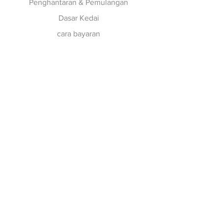
Penghantaran & Pemulangan
Dasar Kedai
cara bayaran
Ikut kami
Facebook
Instagram
Sertai Surat Berita
kami
Langgan sekarang