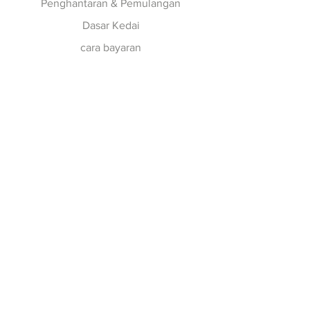
Penghantaran & Pemulangan
Dasar Kedai
cara bayaran
Ikut kami
Facebook
Instagram
Sertai Surat Berita
kami
Langgan sekarang