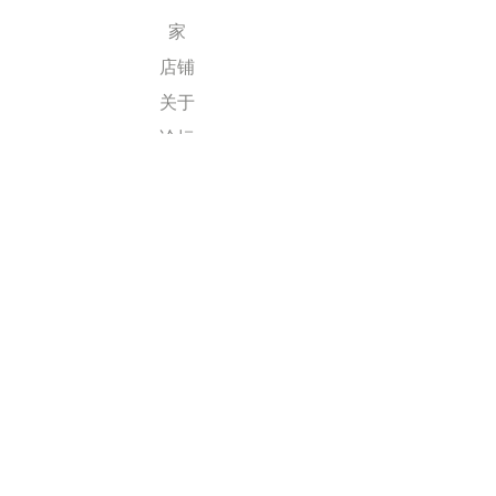
家
店铺
关于
论坛
接触
探索
运输和退货
商店政策
跟着我们
Facebook
Instagram